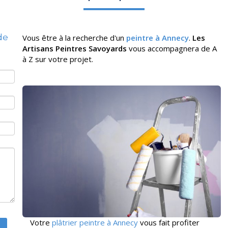
de
Vous être à la recherche d'un
peintre à Annecy
.
Les
Artisans Peintres Savoyards
vous accompagnera de A
à Z sur votre projet.
Votre
plâtrier peintre à Annecy
vous fait profiter